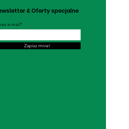
wsletter & Oferty specjalne
res e-mail*
Zapisz mnie!