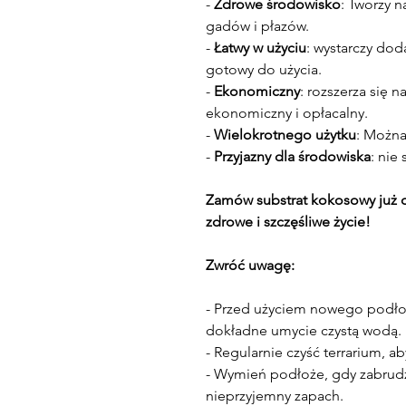
-
Zdrowe środowisko
: Tworzy 
gadów i płazów.
-
Łatwy w użyciu
: wystarczy dod
gotowy do użycia.
-
Ekonomiczny
: rozszerza się 
ekonomiczny i opłacalny.
-
Wielokrotnego użytku
: Można
-
Przyjazny dla środowiska
: nie
Zamów substrat kokosowy już 
zdrowe i szczęśliwe życie!
Zwróć uwagę:
- Przed użyciem nowego podłoż
dokładne umycie czystą wodą.
- Regularnie czyść terrarium, a
- Wymień podłoże, gdy zabrudzi
nieprzyjemny zapach.