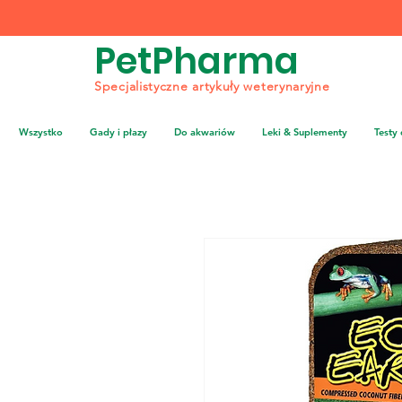
PetPharma
Specjalistyczne artykuły weterynaryjne
Wszystko
Gady i płazy
Do akwariów
Leki & Suplementy
Testy