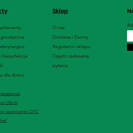
kty
Sklep
Ne
Ad
Suplementy
O nas
agnostyczne
Dostawa i Zwroty
terynaryjne
Regulamin sklepu
i Dezynfekcja
Często zadawane
ki
pytania
ia dla domu
nspektorat
rii Obrót
mi leczniczymi OTC
łość