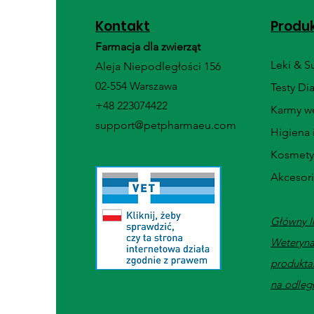
Kontakt
Produ
Farmacja dla zwierząt
Leki & 
Aleja Niepodległości 156
02-554 Warszawa
Testy Di
+48 223074422
Karmy we
support@petpharmaeu.com
Higiena 
Kosmety
Akcesor
Główny I
Weteryna
produkta
na odleg