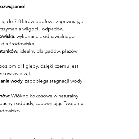
ozwiązanie!
 się do 7-8 litrów podłoża, zapewniając
trzymania wilgoci i odpadów.
dowiska
: wykonane z odnawialnego
dla środowiska.
gatunków
: idealny dla gadów, płazów,
 poziom pH gleby, dzięki czemu jest
nków zwierząt.
ania wody
: zapobiega stagnacji wody i
chów
: Włókno kokosowe w naturalny
apachy i odpady, zapewniając Twojemu
rodowisko.