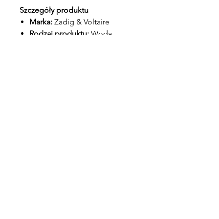
Szczegóły produktu
Marka:
Zadig & Voltaire
Rodzaj produktu:
Woda
perfumowana (Eau de Parfum)
Nazwa produktu:
This Is Her!
Pojemność:
30 ml
Rodzina zapachowa:
Drzewno-
kwiatowo-gourmand
Nuty głowy:
Różowy pieprz,
jaśmin sambac, jaśmin
Nuty serca:
Prażone kasztany,
wanilia, bita śmietana
Nuty bazy:
Drzewo sandałowe,
drewno kaszmirowe
Charakter zapachu:
Kremowy,
ciepły, słodki, drzewny i
zmysłowy
Idealny dla:
Osób