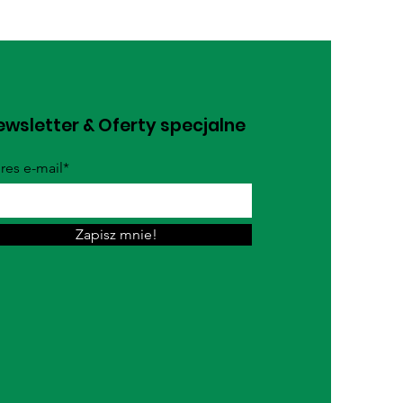
wsletter & Oferty specjalne
res e-mail*
Zapisz mnie!