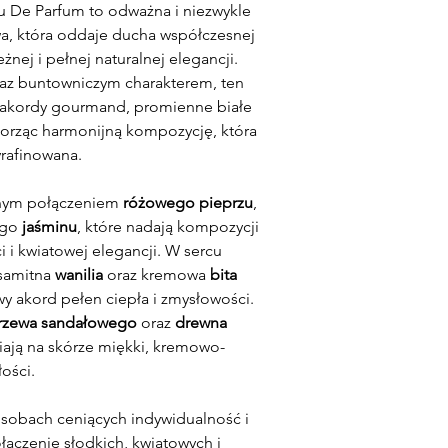
Eau De Parfum to odważna i niezwykle
, która oddaje ducha współczesnej
żnej i pełnej naturalnej elegancji.
raz buntowniczym charakterem, ten
 akordy gourmand, promienne białe
tworząc harmonijną kompozycję, która
yrafinowana.
znym połączeniem
różowego pieprzu
,
ego
jaśminu
, które nadają kompozycji
i i kwiatowej elegancji. W sercu
ksamitna
wanilia
oraz kremowa
bita
 akord pełen ciepła i zmysłowości.
rzewa sandałowego
oraz
drewna
iają na skórze miękki, kremowo-
ości.
 osobach ceniących indywidualność i
ączenie słodkich, kwiatowych i