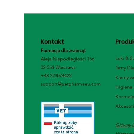
Kontakt
Produ
Farmacja dla zwierząt
Leki & 
Aleja Niepodległości 156
02-554 Warszawa
Testy Di
+48 223074422
Karmy we
support@petpharmaeu.com
Higiena 
Kosmety
Akcesor
Główny I
Weteryna