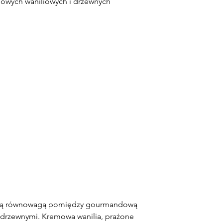
mowych waniliowych i drzewnych
nałą równowagą pomiędzy gourmandową
 drzewnymi. Kremowa wanilia, prażone