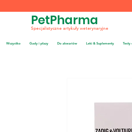
PetPharma
Specjalistyczne artykuły weterynaryjne
Wszystko
Gady i płazy
Do akwariów
Leki & Suplementy
Testy