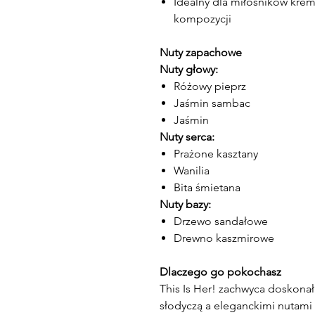
Idealny dla miłośników kre
kompozycji
Nuty zapachowe
Nuty głowy:
Różowy pieprz
Jaśmin sambac
Jaśmin
Nuty serca:
Prażone kasztany
Wanilia
Bita śmietana
Nuty bazy:
Drzewo sandałowe
Drewno kaszmirowe
Dlaczego go pokochasz
This Is Her! zachwyca dosko
słodyczą a eleganckimi nutami