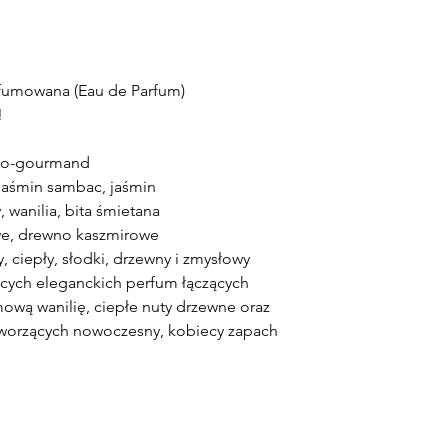
umowana (Eau de Parfum)
!
o-gourmand
jaśmin sambac, jaśmin
 wanilia, bita śmietana
e, drewno kaszmirowe
 ciepły, słodki, drzewny i zmysłowy
ych eleganckich perfum łączących
wą wanilię, ciepłe nuty drzewne oraz
tworzących nowoczesny, kobiecy zapach