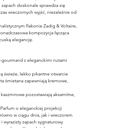
 zapach doskonale sprawdza się
czas wieczornych wyjść, niezależnie od
listycznym flakonie Zadig & Voltaire,
 ponadczasowa kompozycja łącząca
cuską elegancję.
-gourmand z eleganckimi nutami
zą świeże, lekko pikantne otwarcie
 bita śmietana zapewniają kremowe,
kaszmirowe pozostawiają aksamitne,
Parfum o eleganckiej projekcji
ówno w ciągu dnia, jak i wieczorem
i wyrazisty zapach sygnaturowy