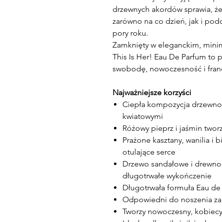
drzewnych akordów sprawia, że
zarówno na co dzień, jak i pod
pory roku.
Zamknięty w eleganckim, minima
This Is Her! Eau De Parfum to
swobodę, nowoczesność i fran
Najważniejsze korzyści
Ciepła kompozycja drzewno
kwiatowymi
Różowy pieprz i jaśmin twor
Prażone kasztany, wanilia i
otulające serce
Drzewo sandałowe i drewno 
długotrwałe wykończenie
Długotrwała formuła Eau de 
Odpowiedni do noszenia zar
Tworzy nowoczesny, kobiecy 