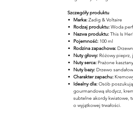
Szczegóły produktu
Marka:
Zadig & Voltaire
Rodzaj produktu:
Woda perf
Nazwa produktu:
This Is Her
Pojemność:
100 ml
Rodzina zapachowa:
Drzewn
Nuty głowy:
Różowy pieprz, 
Nuty serca:
Prażone kasztany,
Nuty bazy:
Drzewo sandałow
Charakter zapachu:
Kremowy,
Idealny dla:
Osób poszukując
gourmandową słodycz, kremo
subtelne akordy kwiatowe, 
o wyjątkowej trwałości.