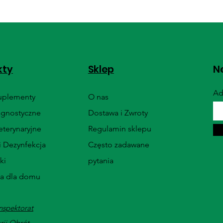
kty
Sklep
Ne
Ad
Suplementy
O nas
agnostyczne
Dostawa i Zwroty
terynaryjne
Regulamin sklepu
i Dezynfekcja
Często zadawane
ki
pytania
ia dla domu
nspektorat
rii Obrót