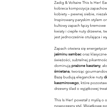
Zadig & Voltaire This Is Her! 
kobieca kompozycja zapachowa
kobiety – pewnej siebie, niezale
Inspirowany paryskim stylem o
kultowy zapach łączy kremowe
kwiaty i ciepłe nuty drzewne, 
jest jednocześnie otulająca i w
Zapach otwiera się energetyc
jaśminu sambac
oraz klasyczn
świeżości, subtelnej pikantnośc
dominują
prażone kasztany
, a
śmietana
, tworząc gourmandowy
Bazę budują eleganckie nuty
d
kaszmirowego
, które pozostaw
drzewny ślad o wyjątkowej trwał
This Is Her! powstał z myślą o
nowoczesny styl. Wyjątkowe poł