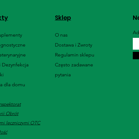
kty
Sklep
Ne
Ad
Suplementy
O nas
agnostyczne
Dostawa i Zwroty
terynaryjne
Regulamin sklepu
i Dezynfekcja
Często zadawane
ki
pytania
ia dla domu
nspektorat
rii Obrót
mi leczniczymi OTC
łość