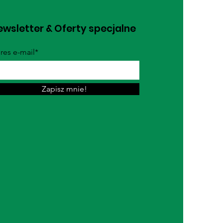
wsletter & Oferty specjalne
res e-mail*
Zapisz mnie!