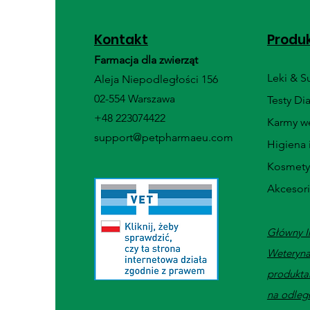
Kontakt
Produ
Farmacja dla zwierząt
Leki & 
Aleja Niepodległości 156
02-554 Warszawa
Testy Di
+48 223074422
Karmy we
support@petpharmaeu.com
Higiena 
Kosmety
Akcesor
Główny I
Weteryna
produkta
na odleg