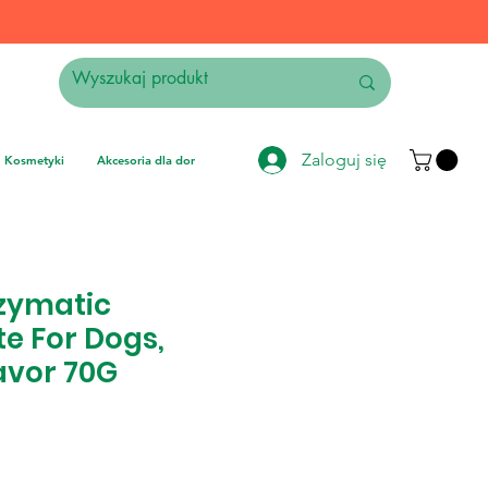
Zaloguj się
Kosmetyki
Akcesoria dla domu
Elektronika
Instrumenty muzyczne
zymatic
e For Dogs,
lavor 70G