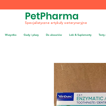
PetPharma
Specjalistyczne artykuły weterynaryjne
Wszystko
Gady i płazy
Do akwariów
Leki & Suplementy
Testy