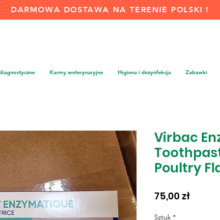
DARMOWA DOSTAWA NA TERENIE POLSKI !
 diagnostyczne
Karmy weterynaryjne
Higiena i dezynfekcja
Zabawki
Virbac En
Toothpast
Poultry F
Cena
75,00 zł
Sztuk
*