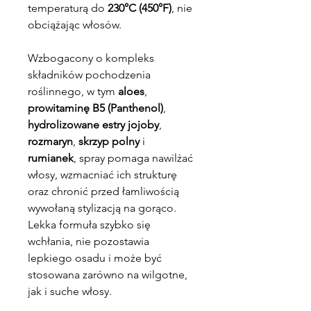
temperaturą do
230°C (450°F)
, nie
obciążając włosów.
Wzbogacony o kompleks
składników pochodzenia
roślinnego, w tym
aloes
,
prowitaminę B5 (Panthenol)
,
hydrolizowane estry jojoby
,
rozmaryn
,
skrzyp polny
i
rumianek
, spray pomaga nawilżać
włosy, wzmacniać ich strukturę
oraz chronić przed łamliwością
wywołaną stylizacją na gorąco.
Lekka formuła szybko się
wchłania, nie pozostawia
lepkiego osadu i może być
stosowana zarówno na wilgotne,
jak i suche włosy.