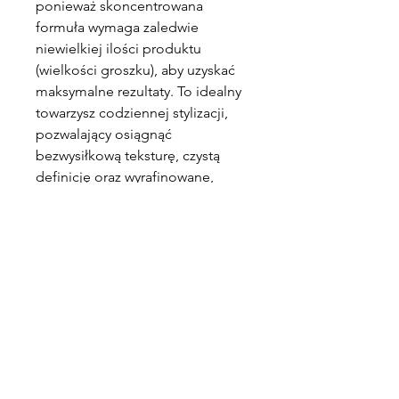
ponieważ skoncentrowana
formuła wymaga zaledwie
niewielkiej ilości produktu
(wielkości groszku), aby uzyskać
maksymalne rezultaty. To idealny
towarzysz codziennej stylizacji,
pozwalający osiągnąć
bezwysiłkową teksturę, czystą
definicję oraz wyrafinowane,
matowe wykończenie od
porannej rutyny aż po wieczorne
plany.
Kontakt
Farmacja dla zwierząt
Aleja Niepodległości 156
02-554 Warszawa