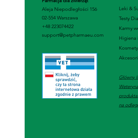
Farmacja dla zwierząt
Leki & 
Aleja Niepodległości 156
02-554 Warszawa
Testy Di
+48 223074422
Karmy we
support@petpharmaeu.com
Higiena 
Kosmety
Akcesor
Główny I
Weteryna
produkta
na odleg