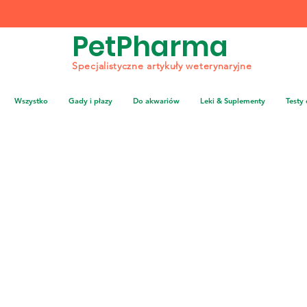
PetPharma
Specjalistyczne artykuły weterynaryjne
Wszystko
Gady i płazy
Do akwariów
Leki & Suplementy
Testy