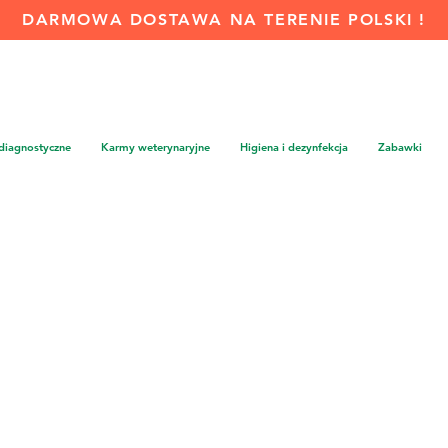
DARMOWA DOSTAWA NA TERENIE POLSKI !
 diagnostyczne
Karmy weterynaryjne
Higiena i dezynfekcja
Zabawki
Marki dla zwierząt