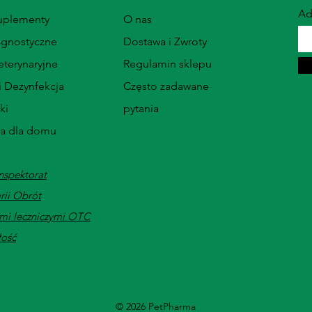
Ad
Suplementy
O nas
agnostyczne
Dostawa i Zwroty
terynaryjne
Regulamin sklepu
i Dezynfekcja
Często zadawane
ki
pytania
ia dla domu
nspektorat
rii Obrót
mi leczniczymi OTC
łość
© 2026 PetPharma