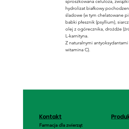
sproszkowana celuloza, związki
hydrolizat białkowy pochodzeni
śladowe (w tym chelatowane pie
babki płesznik (psyllium), siar
olej z ogórecznika, drożdże 
L-karnityna.
Z naturalnymi antyoksydantami (
witamina C).
Kontakt
Produ
Farmacja dla zwierząt