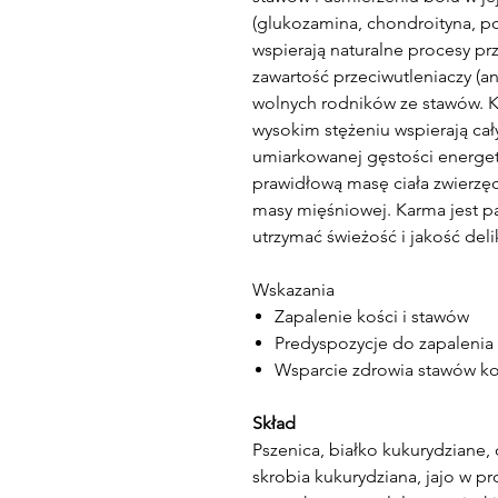
(glukozamina, chondroityna, 
wspierają naturalne procesy pr
zawartość przeciwutleniaczy (
wolnych rodników ze stawów. K
wysokim stężeniu wspierają cał
umiarkowanej gęstości energet
prawidłową masę ciała zwierzę
masy mięśniowej. Karma jest p
utrzymać świeżość i jakość del
Wskazania
Zapalenie kości i stawów
Predyspozycje do zapalenia 
Wsparcie zdrowia stawów kot
Skład
Pszenica, białko kukurydziane, o
skrobia kukurydziana, jajo w pr