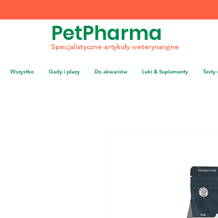
PetPharma
Specjalistyczne artykuły weterynaryjne
Wszystko
Gady i płazy
Do akwariów
Leki & Suplementy
Testy