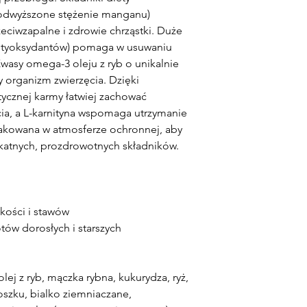
zamówienia, mogą Pa
podwyższone stężenie manganu)
dowolne produkty ob
zeciwzapalne i zdrowie chrząstki. Duże
zwrot kosztów za te 
antyoksydantów) pomaga w usuwaniu
wasy omega-3 oleju z ryb o unikalnie
y organizm zwierzęcia. Dzięki
ycznej karmy łatwiej zachować
cia, a L-karnityna wspomaga utrzymanie
akowana w atmosferze ochronnej, aby
ikatnych, prozdrowotnych składników.
kości i stawów
ów dorosłych i starszych
lej z ryb, mączka rybna, kukurydza, ryż,
oszku, bialko ziemniaczane,