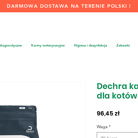
DARMOWA DOSTAWA NA TERENIE POLSKI !
 diagnostyczne
Karmy weterynaryjne
Higiena i dezynfekcja
Zabawki
Dechra k
dla kotów
Cena
96,45 zł
Waga
*