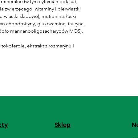
 mineralne (w tym cytrynian potasu),
a zwierzęcego, witaminy i pierwiastki
rwiastki śladowe), metionina, łuski
czan chondroityny, glukozamina, tauryna,
(źródło mannanooligosacharydów MOS),
tokoferole, ekstrakt z rozmarynu i
kty
Sklep
Ne