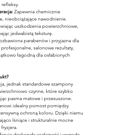
refleksy.
eracja:
Zapewnia chemicznie
e, nieobciążające nawodnienie.
awiając uszkodzenia powierzchniowe,
ając jedwabistą teksturę.
ozbawiona parabenów i przyjazna dla
profesjonalne, salonowe rezultaty,
jątkowo łagodną dla osłabionych
ukt?
cja, jednak standardowe szampony
wierzchniowo czynne, które szybko
ając pasma matowe i przesuszone.
anowi idealny pomost pomiędzy
tensywną ochroną koloru. Dzięki niemu
jąco lśniące i strukturalnie mocne
fryzjera.
feruje doskonałą wydajność i wygodę