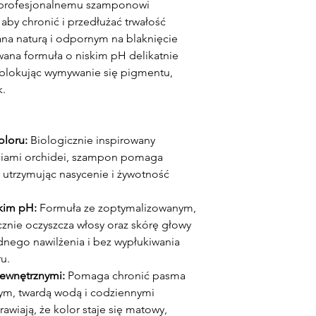
 profesjonalnemu szamponowi
aby chronić i przedłużać trwałość
na naturą i odpornym na blaknięcie
wana formuła o niskim pH delikatnie
 blokując wymywanie się pigmentu,
k.
oloru:
Biologicznie inspirowany
iami orchidei, szampon pomaga
 utrzymując nasycenie i żywotność
skim pH:
Formuła ze zoptymalizowanym,
nie oczyszcza włosy oraz skórę głowy
dnego nawilżenia i bez wypłukiwania
u.
zewnętrznymi:
Pomaga chronić pasma
ym, twardą wodą i codziennymi
awiają, że kolor staje się matowy,