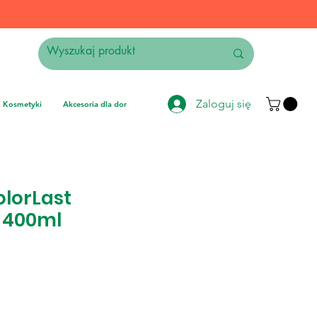
Zaloguj się
Kosmetyki
Akcesoria dla domu
Elektronika
Instrumenty muzyczne
olorLast
 400ml