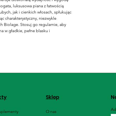
ogata, luksusowa piana z łatwością
bych, jak i cienkich włosach, spłukując
ąc charakterystyczny, niezwykle
h Biolage. Stosuj go regularnie, aby
a w gładkie, pełne blasku i
kty
Sklep
Ne
Ad
Suplementy
O nas