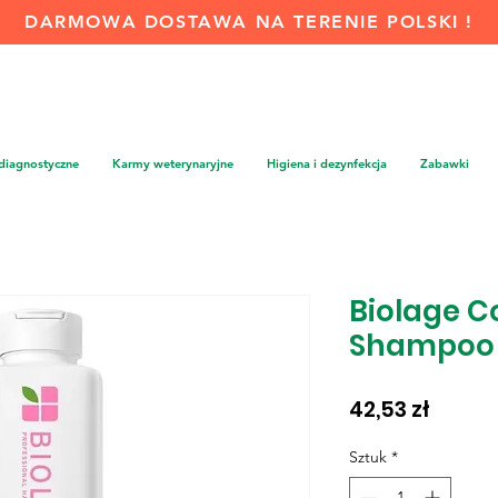
DARMOWA DOSTAWA NA TERENIE POLSKI !
 diagnostyczne
Karmy weterynaryjne
Higiena i dezynfekcja
Zabawki
Biolage C
Shampoo
Cena
42,53 zł
Sztuk
*