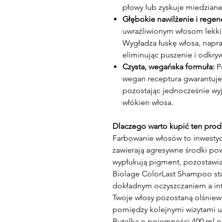
płowy lub zyskuje miedziane 
Głębokie nawilżenie i regen
uwrażliwionym włosom lekki
Wygładza łuskę włosa, napr
eliminując puszenie i odkryw
Czysta, wegańska formuła:
P
wegan receptura gwarantuje 
pozostając jednocześnie wy
włókien włosa.
Dlaczego warto kupić ten prod
Farbowanie włosów to inwesty
zawierają agresywne środki po
wypłukują pigment, pozostawi
Biolage ColorLast Shampoo st
dokładnym oczyszczaniem a in
Twoje włosy pozostaną olśniewa
pomiędzy kolejnymi wizytami u 
Butelka o pojemności 400 ml o