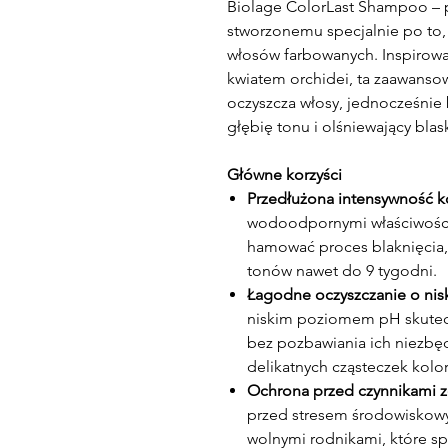
Biolage ColorLast Shampoo –
stworzonemu specjalnie po to, 
włosów farbowanych. Inspirowa
kwiatem orchidei, ta zaawanso
oczyszcza włosy, jednocześnie
głębię tonu i olśniewający blas
Główne korzyści
Przedłużona intensywność k
wodoodpornymi właściwośc
hamować proces blaknięcia,
tonów nawet do 9 tygodni.
Łagodne oczyszczanie o ni
niskim poziomem pH skutecz
bez pozbawiania ich niezbę
delikatnych cząsteczek kolor
Ochrona przed czynnikami 
przed stresem środowiskow
wolnymi rodnikami, które spr