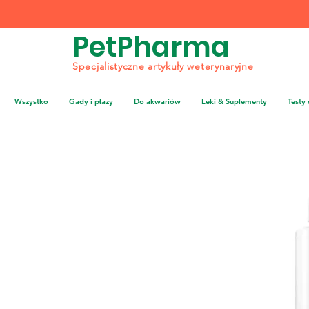
PetPharma
Specjalistyczne artykuły weterynaryjne
Wszystko
Gady i płazy
Do akwariów
Leki & Suplementy
Testy