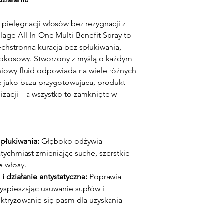
pielęgnacji włosów bez rezygnacji z
lage All-In-One Multi-Benefit Spray to
chstronna kuracja bez spłukiwania,
okosowy. Stworzony z myślą o każdym
niowy fluid odpowiada na wiele różnych
c jako baza przygotowująca, produkt
izacji – a wszystko to zamknięte w
płukiwania:
Głęboko odżywia
ychmiast zmieniając suche, szorstkie
e włosy.
i działanie antystatyczne:
Poprawia
yspieszając usuwanie supłów i
ektryzowanie się pasm dla uzyskania