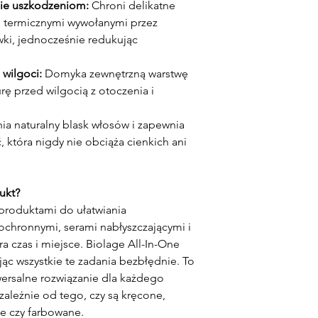
nie uszkodzeniom:
Chroni delikatne
 termicznymi wywołanymi przez
ówki, jednocześnie redukując
i wilgoci:
Domyka zewnętrzną warstwę
urę przed wilgocią z otoczenia i
a naturalny blask włosów i zapewnia
, która nigdy nie obciąża cienkich ani
ukt?
 produktami do ułatwiania
ochronnymi, serami nabłyszczającymi i
a czas i miejsce. Biolage All-In-One
ąc wszystkie te zadania bezbłędnie. To
iwersalne rozwiązanie dla każdego
ezależnie od tego, czy są kręcone,
ne czy farbowane.