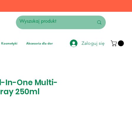
Zaloguj się
Kosmetyki
Akcesoria dla domu
Elektronika
Instrumenty muzyczne
l-In-One Multi-
pray 250ml