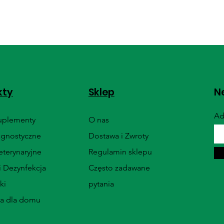
kty
Sklep
Ne
Ad
Suplementy
O nas
agnostyczne
Dostawa i Zwroty
terynaryjne
Regulamin sklepu
i Dezynfekcja
Często zadawane
ki
pytania
ia dla domu