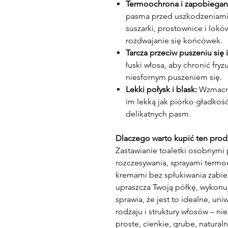
Termoochrona i zapobiega
pasma przed uszkodzeniami
suszarki, prostownice i lok
rozdwajanie się końcówek.
Tarcza przeciw puszeniu się 
łuski włosa, aby chronić fryz
niesfornym puszeniem się.
Lekki połysk i blask:
Wzmacni
im lekką jak piórko gładkość
delikatnych pasm.
Dlaczego warto kupić ten prod
Zastawianie toaletki osobnymi
rozczesywania, sprayami termo
kremami bez spłukiwania zabier
upraszcza Twoją półkę, wykonuj
sprawia, że jest to idealne, un
rodzaju i struktury włosów – ni
proste, cienkie, grube, natural