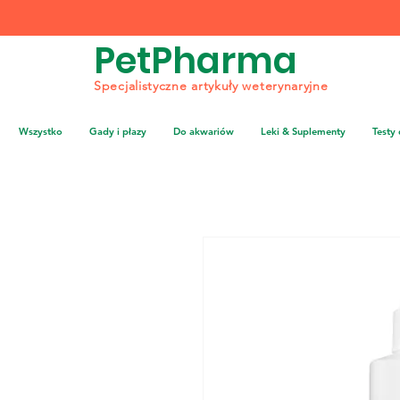
PetPharma
Specjalistyczne artykuły weterynaryjne
Wszystko
Gady i płazy
Do akwariów
Leki & Suplementy
Testy