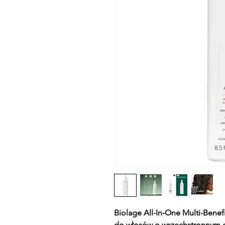
Biolage All-In-One Multi-Benef
do włosów o wszechstronnym d