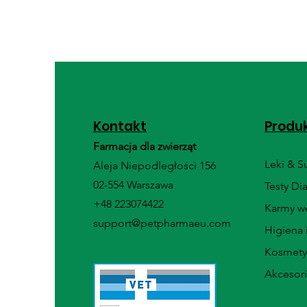
Kontakt
Produ
Farmacja dla zwierząt
Leki & 
Aleja Niepodległości 156
02-554 Warszawa
Testy Di
+48 223074422
Karmy we
support@petpharmaeu.com
Higiena 
Kosmety
Akcesor