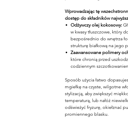
Wprowadzając tę wszechstronną
dostęp do składników najwyższe
Odżywczy olej kokosowy:
Gł
w kwasy tłuszczowe, który d
bezpośrednio do wnętrza ło
strukturę białkową na jego 
Zaawansowane polimery oc
które chronią przed uszko
codziennym szczotkowaniem i
Sposób użycia łatwo dopasujes
mgiełkę na czyste, wilgotne w
stylizacją, aby zwiększyć mięk
temperaturą, lub nałóż niewielk
odświeżyć fryzurę, okiełznać 
promiennego blasku.