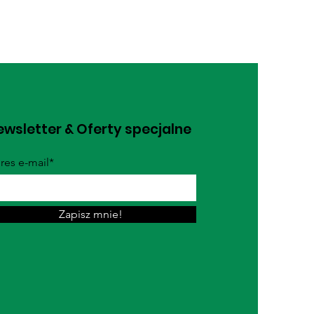
wsletter & Oferty specjalne
res e-mail*
Zapisz mnie!