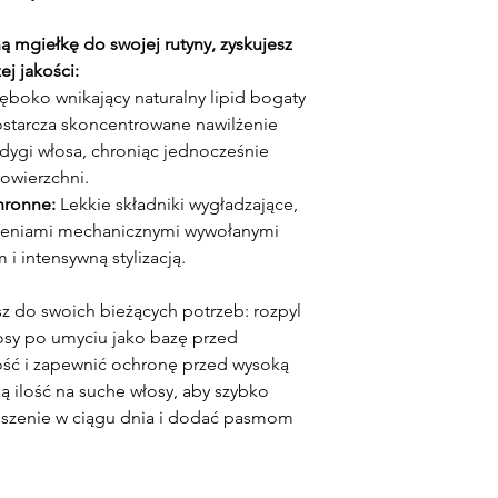
 mgiełkę do swojej rutyny, zyskujesz
j jakości:
ęboko wnikający naturalny lipid bogaty
ostarcza skoncentrowane nawilżenie
dygi włosa, chroniąc jednocześnie
powierzchni.
hronne:
Lekkie składniki wygładzające,
dzeniami mechanicznymi wywołanymi
 intensywną stylizacją.
z do swoich bieżących potrzeb: rozpyl
łosy po umyciu jako bazę przed
kość i zapewnić ochronę przed wysoką
ą ilość na suche włosy, aby szybko
puszenie w ciągu dnia i dodać pasmom